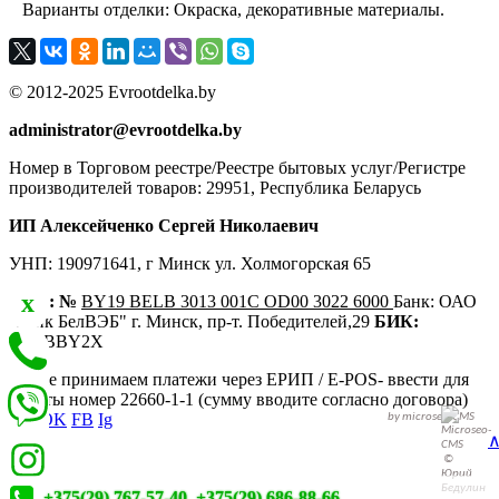
Варианты отделки: Окраска, декоративные материалы.
© 2012-2025 Evrootdelka.by
administrator@evrootdelka.by
Номер в Торговом реестре/Реестре бытовых услуг/Регистре
производителей товаров: 29951, Республика Беларусь
ИП Алексейченко Сергей Николаевич
УНП: 190971641, г Минск ул. Холмогорская 65
x
Счёт: №
BY19 BELB 3013 001C OD00 3022 6000
Банк: ОАО
"Банк БелВЭБ" г. Минск, пр-т. Победителей,29
БИК:
BELBBY2X
Также принимаем платежи через ЕРИП / E-POS- ввести для
оплаты номер 22660-1-1 (сумму вводите согласно договора)
VK
OK
FB
Ig
microseo-
CMS
x
+375(29) 767-57-40
,
+375(29) 686-88-66