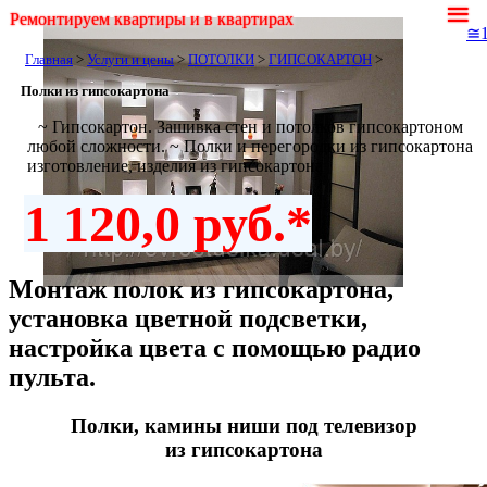
≡
Ремонтируем квартиры и в квартирах
≅
Главная
>
Услуги и цены
>
ПОТОЛКИ
>
ГИПСОКАРТОН
>
Полки из гипсокартона
~ Гипсокартон. Зашивка стен и потолков гипсокартоном
любой сложности. ~ Полки и перегородки из гипсокартона
изготовление, изделия из гипсокартона
1 120,0 руб.*
Монтаж полок из гипсокартона,
установка цветной подсветки,
настройка цвета с помощью радио
пульта.
Полки, камины ниши под телевизор
из гипсокартона