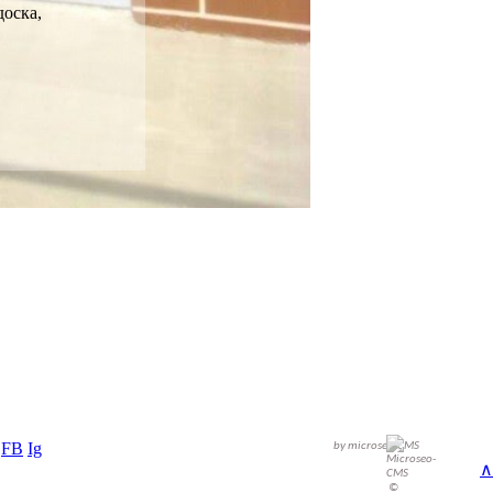
оска,
FB
Ig
microseo-
CMS
∧