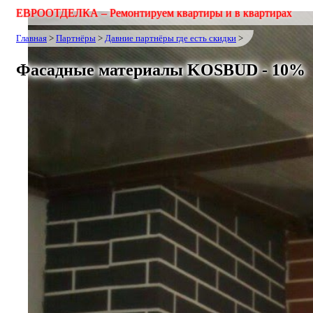
ЕВРООТДЕЛКА –
Ремонтируем квартиры и в квартирах
Главная
>
Партнёры
>
Давние партнёры где есть скидки
>
Фасадные материалы KOSBUD - 10%