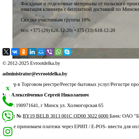
Фасадные и отделочные материалы от польского произ
имитация клинкера с бесплатной доставкой по Минско
Скидка участникам группы 10%
тел: +375 (29) 628-12-20; +375 (33) 618-12-20
© 2012-2025 Evrootdelka.by
administrator@evrootdelka.by
Номер в Торговом реестре/Реестре бытовых услуг/Регистре про
x
ИП Алексейченко Сергей Николаевич
УНП: 190971641, г Минск ул. Холмогорская 65
Счёт: №
BY19 BELB 3013 001C OD00 3022 6000
Банк: ОАО "Б
Также принимаем платежи через ЕРИП / E-POS- ввести для опл
x