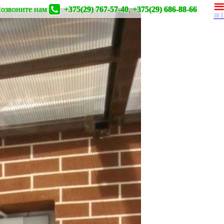
озвоните нам
+375(29) 767-57-40
,
+375(29) 686-88-66
≅1