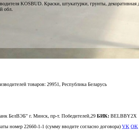
водителя KOSBUD. Краски, штукатурки, грунты, декоративная д
й обл.
изводителей товаров: 29951, Республика Беларусь
анк БелВЭБ" г. Минск, пр-т. Победителей,29
БИК:
BELBBY2X
аты номер 22660-1-1 (сумму вводите согласно договора)
VK
OK