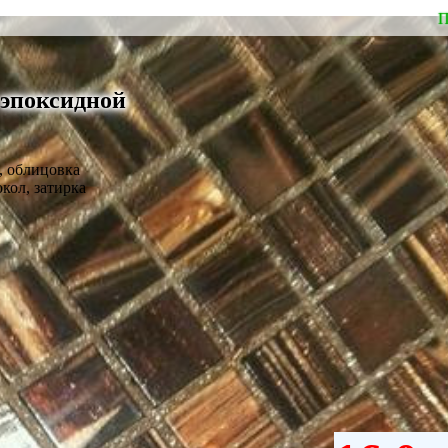
П
 эпоксидной
 облицовка
кол, затирка