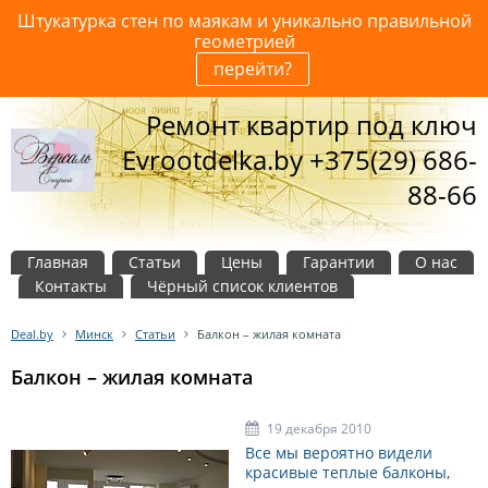
Штукатурка стен по маякам и уникально правильной
геометрией
перейти?
Ремонт квартир под ключ
Evrootdelka.by +375(29) 686-
88-66
Главная
Статьи
Цены
Гарантии
О нас
Контакты
Чёрный список клиентов
Deal.by
Минск
Статьи
Балкон – жилая комната
Балкон – жилая комната
19 декабря 2010
Все мы вероятно видели
красивые теплые балконы,