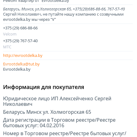
Ремонт квартир от "Evrootdelka.by"
Беларусь
Минск
ул.Холмогорская 65, +375(29)686-88-66, 767-57-40
Сергей Николаевич, не путайте нашу компанию с созвучными
evrootdelka.by мы через "V"
+375
29
686-88-66
Velcom
+375
29
767-57-40
МТС
http://evrootdelka.by
Evrootdelka@tut.by
Evrootdelka.by
Информация для покупателя
Юридическое лицо ИП Алексейченко Сергей
Николаевич
Беларусь Минск ул. Холмогорская 65
Дата регистрации в Торговом реестре/Реестре
бытовых услуг: 04.02.2016
Номер в Торговом реестре/Реестре бытовых услуг/