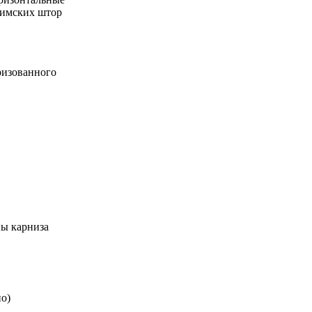
Римских штор
ризованного
ны карниза
о)