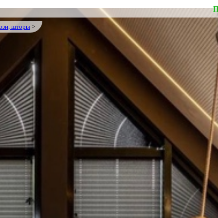
П
юзи, шторы
>