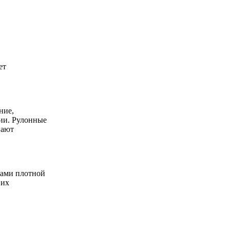
ет
ние,
ии. Рулонные
вают
сами плотной
 их