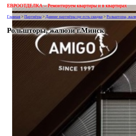
ЕВРООТДЕЛКА –
Ремонтируем квартиры и в квартирах
Главная
>
Партнёры
>
Давние партнёры где есть скидки
>
Рольшторы, жал
Рольшторы, жалюзи г.Минск