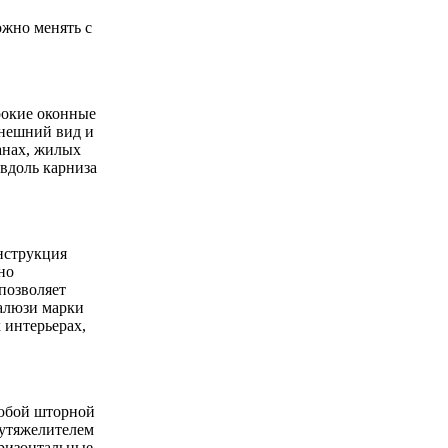
ожно менять с
рокие оконные
внешний вид и
анах, жилых
вдоль карниза
нструкция
но
позволяет
алюзи марки
интерьерах,
любой шторной
 утяжелителем
оризонтальные