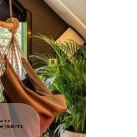
вании
е развитие