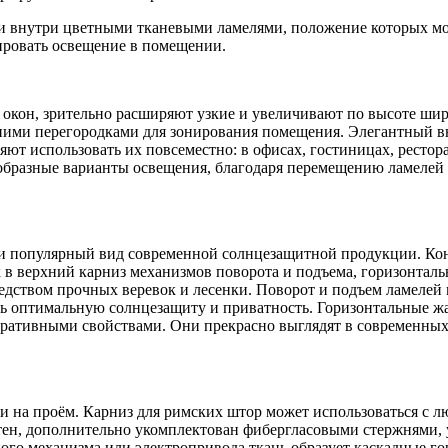
ми внутри цветными тканевыми ламелями, положение которых м
ировать освещение в помещении.
 окон, зрительно расширяют узкие и увеличивают по высоте ши
ними перегородками для зонирования помещения. Элегантный 
т использовать их повсеместно: в офисах, гостиницах, рестор
бразные варианты освещения, благодаря перемещению ламелей 
и популярный вид современной солнцезащитной продукции. Ко
в верхний карниз механизмов поворота и подъема, горизонталь
дством прочных веревок и лесенки. Поворот и подъем ламелей 
ть оптимальную солнцезащиту и приватность. Горизонтальные ж
ативными свойствами. Они прекрасно выглядят в современных 
и на проём. Карниз для римских штор может использоваться с 
тен, дополнительно укомплектован фибергласовыми стержнями,
ого механизма или электропривода ткань образует каскадные г