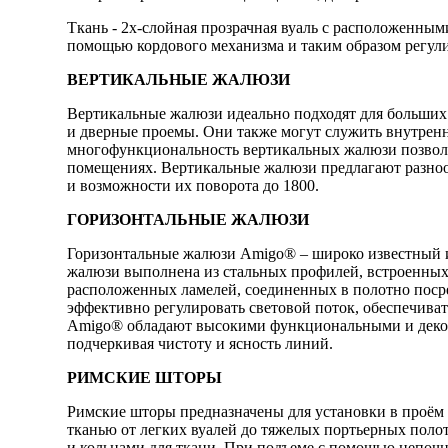
Ткань - 2х-слойная прозрачная вуаль с расположенны
помощью кордового механизма и таким образом регул
ВЕРТИКАЛЬНЫЕ ЖАЛЮЗИ
Вертикальные жалюзи идеально подходят для больших
и дверные проемы. Они также могут служить внутрен
многофункциональность вертикальных жалюзи позволяю
помещениях. Вертикальные жалюзи предлагают разноо
и возможности их поворота до 1800.
ГОРИЗОНТАЛЬНЫЕ ЖАЛЮЗИ
Горизонтальные жалюзи Amigo® – широко известный 
жалюзи выполнена из стальных профилей, встроенных 
расположенных ламелей, соединенных в полотно посре
эффективно регулировать световой поток, обеспечива
Amigo® обладают высокими функциональными и декор
подчеркивая чистоту и ясность линий.
РИМСКИЕ ШТОРЫ
Римские шторы предназначены для установки в проём 
тканью от легких вуалей до тяжелых портьерных поло
и кольцами для ткани. При подъеме с помощью цепочн