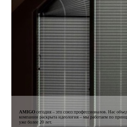
AMIGO
сегодня – это союз профессионалов. Нас объе
компании раскрыта идеология – мы работаем по принц
уже более 20 лет.