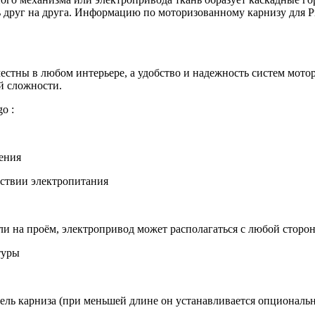
ь друг на друга. Информацию по моторизованному карнизу для 
стны в любом интерьере, а удобство и надежность систем мото
й сложности.
o :
жения
ствии электропитания
ли на проём, электропривод может располагаться с любой сторо
туры
ель карниза (при меньшей длине он устанавливается опциональн