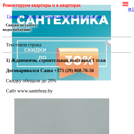
≡
Ремонтируем квартиры и в квартирах
≅1
Главная
>
Партнёры
>
Давние партнёры где есть скидки
>
Скидки по сантех.
водоснабжению
Текстовоя строка
1) Ждановичи, строительная выставка 1 этаж
Договаривался Саша +375 (29) 868-76-56
Скидку обещали до 20%
Сайт www.santehray.by