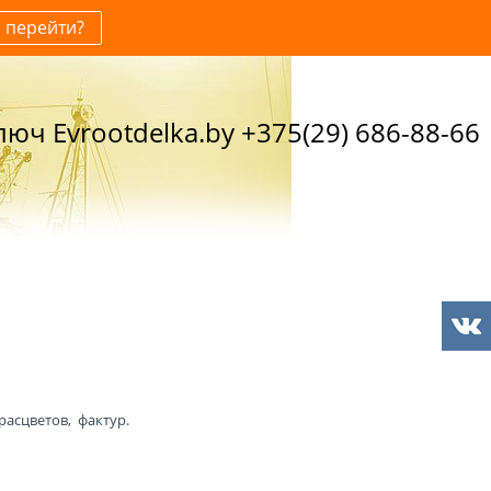
перейти?
юч Evrootdelka.by +375(29) 686-88-66
расцветов, фактур.